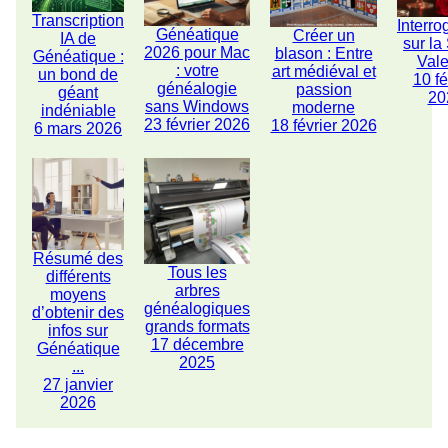
Transcription
Interro
Généatique
Créer un
IA de
sur la
2026 pour Mac
blason : Entre
Généatique :
Vale
: votre
art médiéval et
un bond de
10 fé
généalogie
passion
géant
20
sans Windows
moderne
indéniable
23 février 2026
18 février 2026
6 mars 2026
Résumé des
Tous les
différents
arbres
moyens
généalogiques
d’obtenir des
grands formats
infos sur
17 décembre
Généatique
2025
...
27 janvier
2026