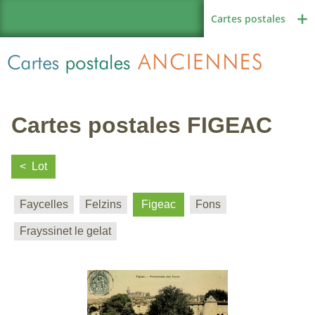
Cartes postales
Cartes postales FIGEAC
Région de France
Lot
Faycelles
Felzins
Figeac
Fons
Autres pays
Frayssinet le gelat
Thèmes