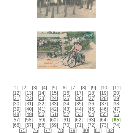
[
1
]
[
2
]
[
3
]
[
4
]
[
5
]
[
6
]
[
7
]
[
8
]
[
9
]
[
10
]
[
11
]
[
12
]
[
13
]
[
14
]
[
15
]
[
16
]
[
17
]
[
18
]
[
19
]
[
20
]
[
21
]
[
22
]
[
23
]
[
24
]
[
25
]
[
26
]
[
27
]
[
28
]
[
29
]
[
30
]
[
31
]
[
32
]
[
33
]
[
34
]
[
35
]
[
36
]
[
37
]
[
38
]
[
39
]
[
40
]
[
41
]
[
42
]
[
43
]
[
44
]
[
45
]
[
46
]
[
47
]
[
48
]
[
49
]
[
50
]
[
51
]
[
52
]
[
53
]
[
54
]
[
55
]
[
56
]
[
57
]
[
58
]
[
59
]
[
60
]
[
61
]
[
62
]
[
63
]
[
64
]
[65]
[
66
]
[
67
]
[
68
]
[
69
]
[
70
]
[
71
]
[
72
]
[
73
]
[
74
]
[
75
]
[
76
]
[
77
]
[
78
]
[
79
]
[
80
]
[
81
]
[
82
]