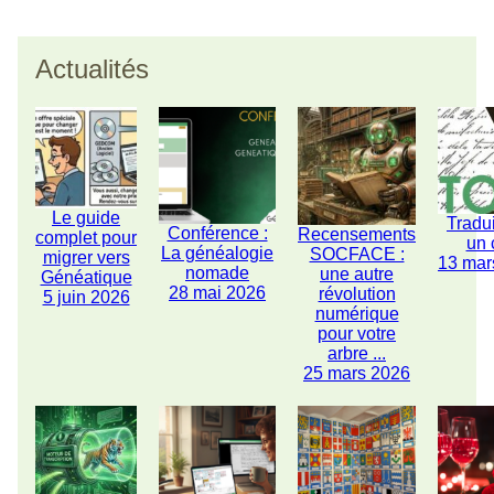
Actualités
Le guide
Tradu
Conférence :
Recensements
complet pour
un 
La généalogie
SOCFACE :
migrer vers
13 mar
nomade
une autre
Généatique
28 mai 2026
révolution
5 juin 2026
numérique
pour votre
arbre ...
25 mars 2026