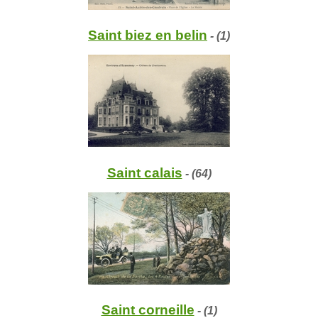
Saint biez en belin
- (1)
Saint calais
- (64)
Saint corneille
- (1)