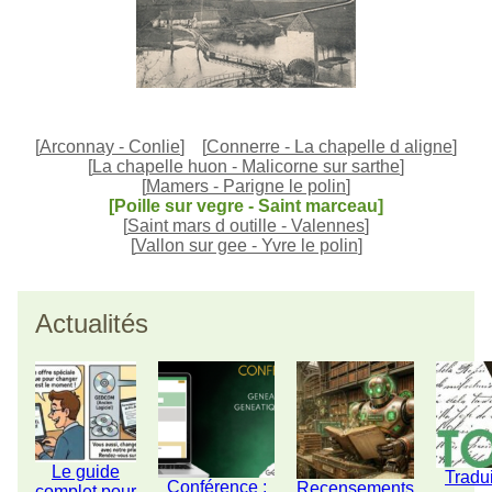
[
Arconnay - Conlie
]
[
Connerre - La chapelle d aligne
]
[
La chapelle huon - Malicorne sur sarthe
]
[
Mamers - Parigne le polin
]
[Poille sur vegre - Saint marceau]
[
Saint mars d outille - Valennes
]
[
Vallon sur gee - Yvre le polin
]
Actualités
Le guide
Tradu
Conférence :
Recensements
complet pour