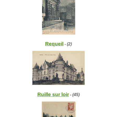
Requeil
- (2)
Ruille sur loir
- (45)