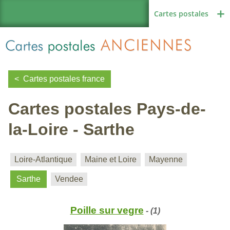
Cartes postales
Cartes postales france
Cartes postales Pays-de-
Région de France
la-Loire - Sarthe
Autres pays
Loire-Atlantique
Maine et Loire
Mayenne
Sarthe
Vendee
Thèmes
Poille sur vegre
- (1)