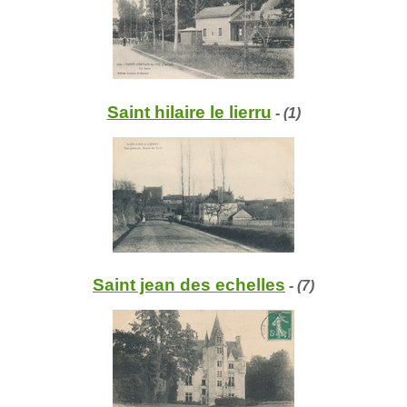
Saint hilaire le lierru
- (1)
Saint jean des echelles
- (7)