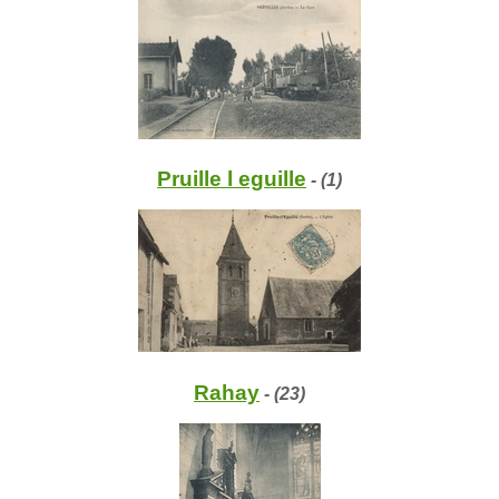
Pruille l eguille
- (1)
Rahay
- (23)