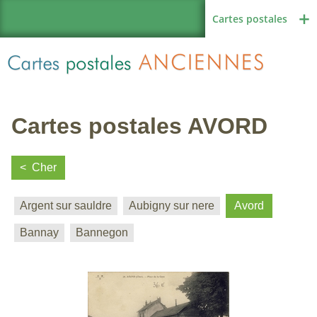
Cartes postales
Cartes postales AVORD
Région de France
Cher
Argent sur sauldre
Aubigny sur nere
Avord
Autres pays
Bannay
Bannegon
Thèmes