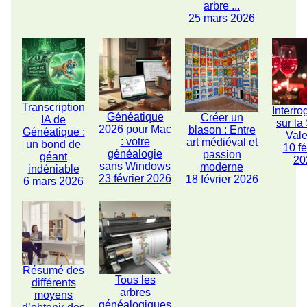
arbre ...
25 mars 2026
Transcription
Interro
Généatique
Créer un
IA de
sur la
2026 pour Mac
blason : Entre
Généatique :
Vale
: votre
art médiéval et
un bond de
10 fé
généalogie
passion
géant
20
sans Windows
moderne
indéniable
23 février 2026
18 février 2026
6 mars 2026
Résumé des
Tous les
différents
arbres
moyens
généalogiques