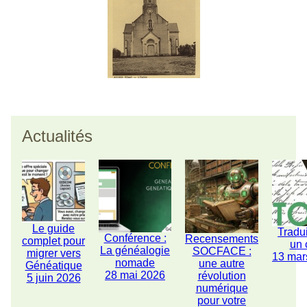
Actualités
Le guide
Tradu
Conférence :
Recensements
complet pour
un 
La généalogie
SOCFACE :
migrer vers
13 mar
nomade
une autre
Généatique
28 mai 2026
révolution
5 juin 2026
numérique
pour votre