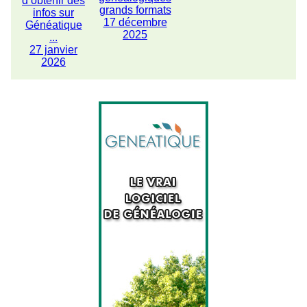
d’obtenir des
grands formats
infos sur
17 décembre
Généatique
2025
...
27 janvier
2026