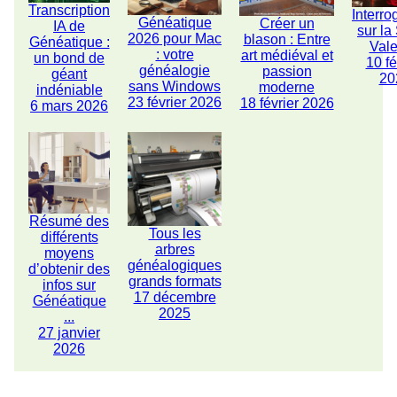
Transcription
Interro
Généatique
Créer un
IA de
sur la
2026 pour Mac
blason : Entre
Généatique :
Vale
: votre
art médiéval et
un bond de
10 fé
généalogie
passion
géant
20
sans Windows
moderne
indéniable
23 février 2026
18 février 2026
6 mars 2026
Résumé des
Tous les
différents
arbres
moyens
généalogiques
d’obtenir des
grands formats
infos sur
17 décembre
Généatique
2025
...
27 janvier
2026