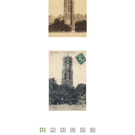
[1]
[
2
]
[
3
]
[
4
]
[
5
]
[
6
]