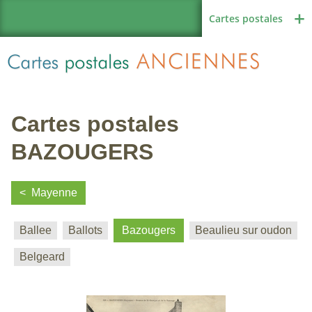
Cartes postales
Cartes postales
Région de France
BAZOUGERS
Mayenne
Autres pays
Ballee
Ballots
Bazougers
Beaulieu sur oudon
Belgeard
Thèmes