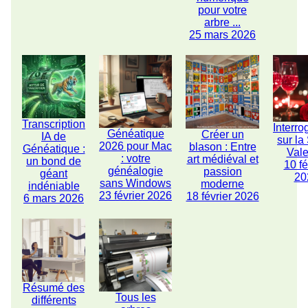
pour votre
arbre ...
25 mars 2026
Transcription
Interro
Généatique
Créer un
IA de
sur la
2026 pour Mac
blason : Entre
Généatique :
Vale
: votre
art médiéval et
un bond de
10 fé
généalogie
passion
géant
20
sans Windows
moderne
indéniable
23 février 2026
18 février 2026
6 mars 2026
Résumé des
Tous les
différents