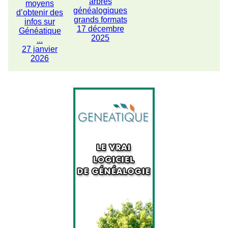
arbres
moyens
généalogiques
d’obtenir des
grands formats
infos sur
17 décembre
Généatique
2025
...
27 janvier
2026