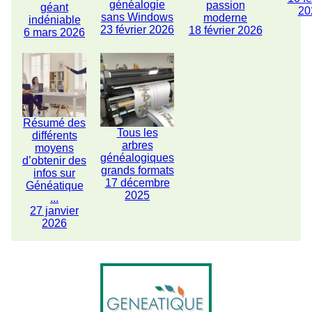
généalogie
passion
géant
20
sans Windows
moderne
indéniable
23 février 2026
18 février 2026
6 mars 2026
Résumé des
Tous les
différents
arbres
moyens
généalogiques
d’obtenir des
grands formats
infos sur
17 décembre
Généatique
2025
...
27 janvier
2026