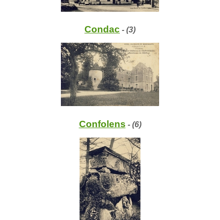
Condac
- (3)
Confolens
- (6)