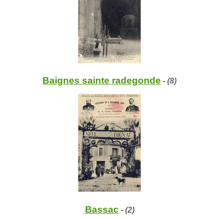
Baignes sainte radegonde
- (8)
Bassac
- (2)