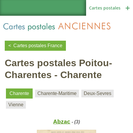
Cartes postales
Cartes postales France
Cartes postales Poitou-
Région de France
Charentes - Charente
Autres pays
Charente
Charente-Maritime
Deux-Sevres
Vienne
Thèmes
Abzac
- (3)