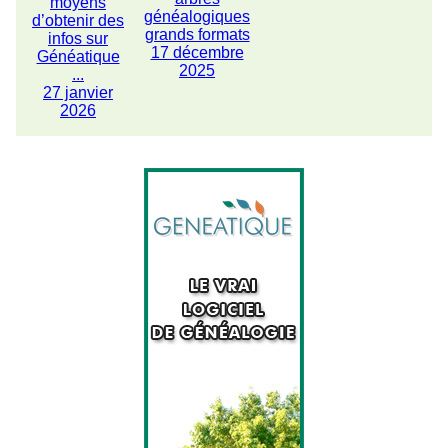
moyens
généalogiques
d’obtenir des
grands formats
infos sur
17 décembre
Généatique
2025
...
27 janvier
2026