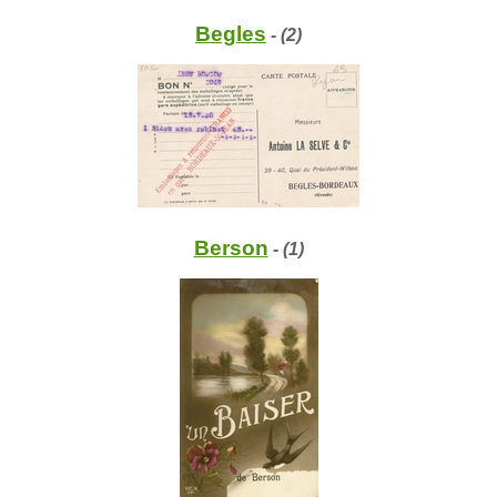
Begles
- (2)
Berson
- (1)