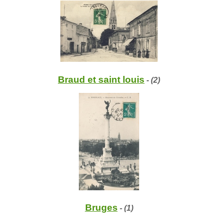
Braud et saint louis
- (2)
Bruges
- (1)