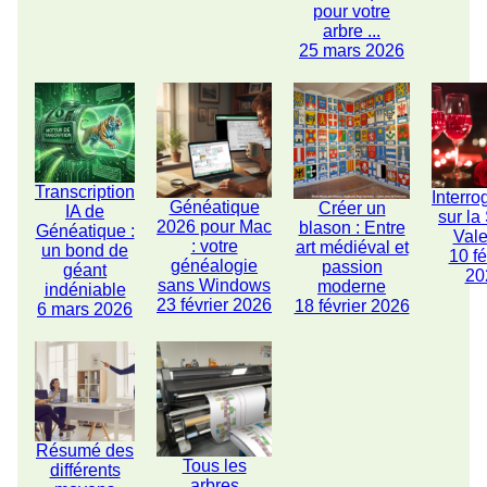
pour votre
arbre ...
25 mars 2026
Transcription
Interro
Généatique
Créer un
IA de
sur la
2026 pour Mac
blason : Entre
Généatique :
Vale
: votre
art médiéval et
un bond de
10 fé
généalogie
passion
géant
20
sans Windows
moderne
indéniable
23 février 2026
18 février 2026
6 mars 2026
Résumé des
Tous les
différents
arbres