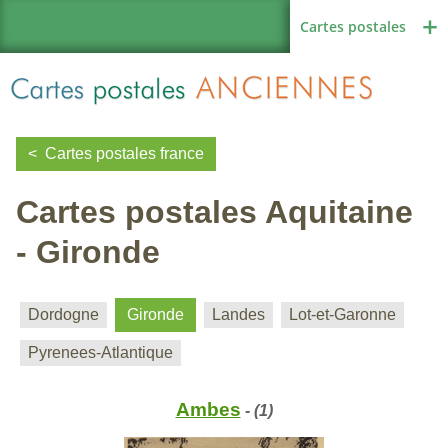
Cartes postales
Cartes postales france
Cartes postales Aquitaine
Région de France
- Gironde
Autres pays
Dordogne
Gironde
Landes
Lot-et-Garonne
Pyrenees-Atlantique
Thèmes
Ambes
- (1)