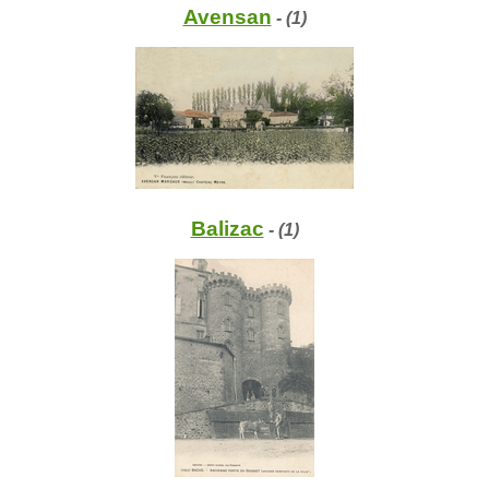
Avensan
- (1)
Balizac
- (1)