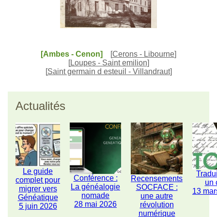
[Ambes - Cenon]
[
Cerons - Libourne
]
[
Loupes - Saint emilion
]
[
Saint germain d esteuil - Villandraut
]
Actualités
Le guide
Tradu
Conférence :
Recensements
complet pour
un 
La généalogie
SOCFACE :
migrer vers
13 mar
nomade
une autre
Généatique
28 mai 2026
révolution
5 juin 2026
numérique