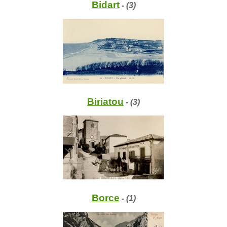
Bidart
- (3)
Biriatou
- (3)
Borce
- (1)