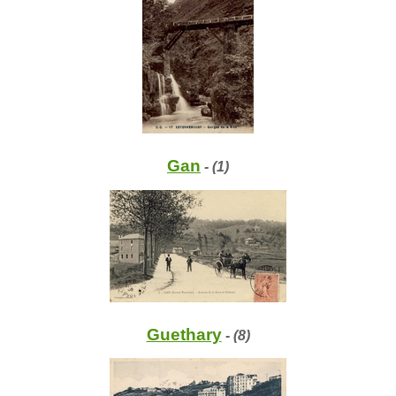
Gan
- (1)
Guethary
- (8)