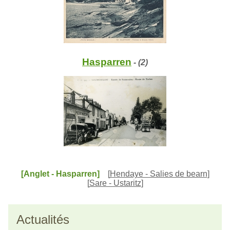
Hasparren
- (2)
[Anglet - Hasparren]
[
Hendaye - Salies de bearn
]
[
Sare - Ustaritz
]
Actualités