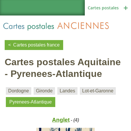
Cartes postales
Cartes postales france
Cartes postales Aquitaine
Région de France
- Pyrenees-Atlantique
Autres pays
Dordogne
Gironde
Landes
Lot-et-Garonne
Pyrenees-Atlantique
Thèmes
Anglet
- (4)