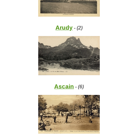
Arudy
- (2)
Ascain
- (6)