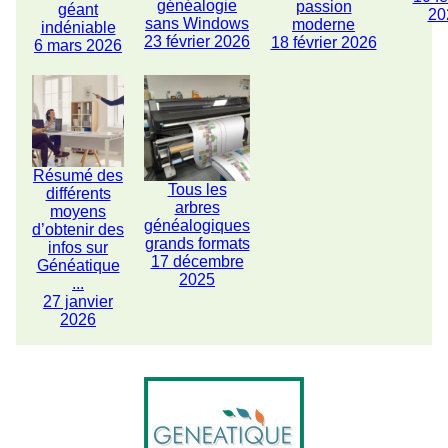
généalogie
passion
géant
20
sans Windows
moderne
indéniable
23 février 2026
18 février 2026
6 mars 2026
Résumé des
Tous les
différents
arbres
moyens
généalogiques
d’obtenir des
grands formats
infos sur
17 décembre
Généatique
2025
...
27 janvier
2026