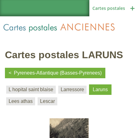
Cartes postales
Cartes postales LARUNS
Région de France
Pyrenees-Atlantique (Basses-Pyrenees)
L hopital saint blaise
Larressore
Laruns
Autres pays
Lees athas
Lescar
Thèmes