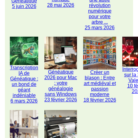
Généatique
28 mai 2026
révolution
5 juin 2026
numérique
pour votre
arbre ...
25 mars 2026
Transcription
Interro
Généatique
Créer un
IA de
sur la
2026 pour Mac
blason : Entre
Généatique :
Vale
: votre
art médiéval et
un bond de
10 fé
généalogie
passion
géant
20
sans Windows
moderne
indéniable
23 février 2026
18 février 2026
6 mars 2026