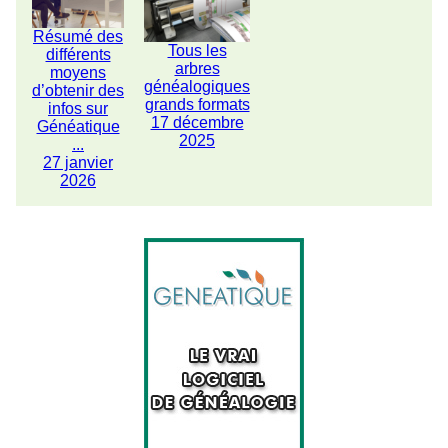
Résumé des
Tous les
différents
arbres
moyens
généalogiques
d’obtenir des
grands formats
infos sur
17 décembre
Généatique
2025
...
27 janvier
2026