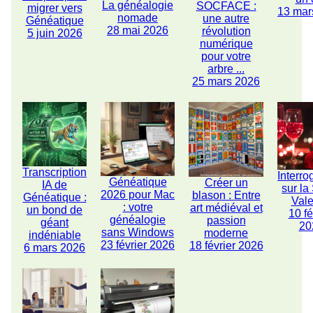
La généalogie
SOCFACE :
migrer vers
13 mar
nomade
une autre
Généatique
28 mai 2026
révolution
5 juin 2026
numérique
pour votre
arbre ...
25 mars 2026
Transcription
Interro
Généatique
Créer un
IA de
sur la
2026 pour Mac
blason : Entre
Généatique :
Vale
: votre
art médiéval et
un bond de
10 fé
généalogie
passion
géant
20
sans Windows
moderne
indéniable
23 février 2026
18 février 2026
6 mars 2026