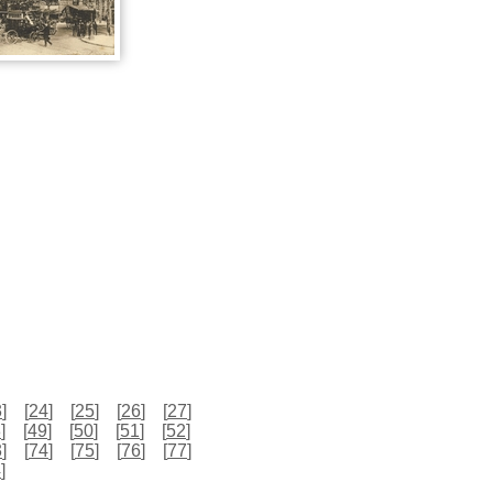
3
]
[
24
]
[
25
]
[
26
]
[
27
]
8
]
[
49
]
[
50
]
[
51
]
[
52
]
3
]
[
74
]
[
75
]
[
76
]
[
77
]
4
]