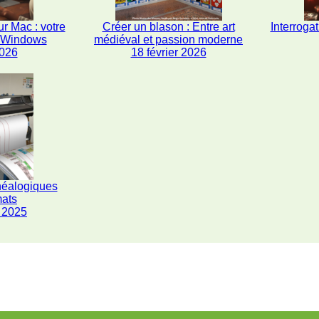
r Mac : votre
Créer un blason : Entre art
Interrogat
s Windows
médiéval et passion moderne
2026
18 février 2026
néalogiques
mats
 2025