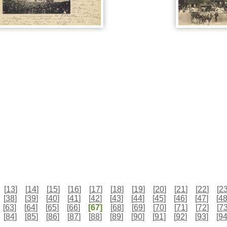
[
13
]
[
14
]
[
15
]
[
16
]
[
17
]
[
18
]
[
19
]
[
20
]
[
21
]
[
22
]
[
2
[
38
]
[
39
]
[
40
]
[
41
]
[
42
]
[
43
]
[
44
]
[
45
]
[
46
]
[
47
]
[
4
[
63
]
[
64
]
[
65
]
[
66
]
[67]
[
68
]
[
69
]
[
70
]
[
71
]
[
72
]
[
7
[
84
]
[
85
]
[
86
]
[
87
]
[
88
]
[
89
]
[
90
]
[
91
]
[
92
]
[
93
]
[
9