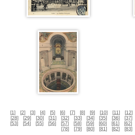
[
1
]
[
2
]
[
3
]
[
4
]
[
5
]
[
6
]
[
7
]
[
8
]
[
9
]
[
10
]
[
11
]
[
12
]
[
28
]
[
29
]
[
30
]
[
31
]
[
32
]
[
33
]
[
34
]
[
35
]
[
36
]
[
37
]
[
53
]
[
54
]
[
55
]
[
56
]
[
57
]
[
58
]
[
59
]
[
60
]
[
61
]
[
62
]
[
78
]
[
79
]
[
80
]
[
81
]
[
82
]
[
83
]