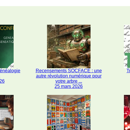
généalogie
Recensements SOCFACE : une
T
e
autre révolution numérique pour
26
votre arbre ...
25 mars 2026