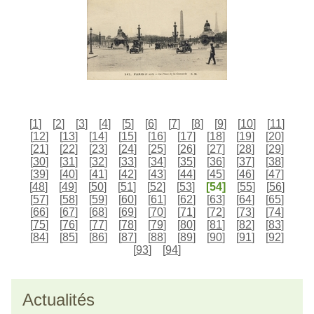
[
1
]
[
2
]
[
3
]
[
4
]
[
5
]
[
6
]
[
7
]
[
8
]
[
9
]
[
10
]
[
11
]
[
12
]
[
13
]
[
14
]
[
15
]
[
16
]
[
17
]
[
18
]
[
19
]
[
20
]
[
21
]
[
22
]
[
23
]
[
24
]
[
25
]
[
26
]
[
27
]
[
28
]
[
29
]
[
30
]
[
31
]
[
32
]
[
33
]
[
34
]
[
35
]
[
36
]
[
37
]
[
38
]
[
39
]
[
40
]
[
41
]
[
42
]
[
43
]
[
44
]
[
45
]
[
46
]
[
47
]
[
48
]
[
49
]
[
50
]
[
51
]
[
52
]
[
53
]
[54]
[
55
]
[
56
]
[
57
]
[
58
]
[
59
]
[
60
]
[
61
]
[
62
]
[
63
]
[
64
]
[
65
]
[
66
]
[
67
]
[
68
]
[
69
]
[
70
]
[
71
]
[
72
]
[
73
]
[
74
]
[
75
]
[
76
]
[
77
]
[
78
]
[
79
]
[
80
]
[
81
]
[
82
]
[
83
]
[
84
]
[
85
]
[
86
]
[
87
]
[
88
]
[
89
]
[
90
]
[
91
]
[
92
]
[
93
]
[
94
]
Actualités