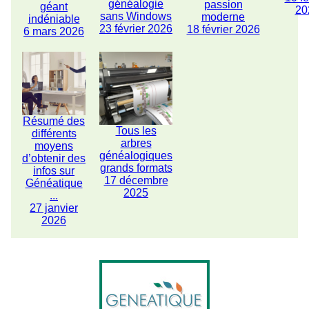
généalogie
passion
géant
20
sans Windows
moderne
indéniable
23 février 2026
18 février 2026
6 mars 2026
Résumé des
Tous les
différents
arbres
moyens
généalogiques
d’obtenir des
grands formats
infos sur
17 décembre
Généatique
2025
...
27 janvier
2026