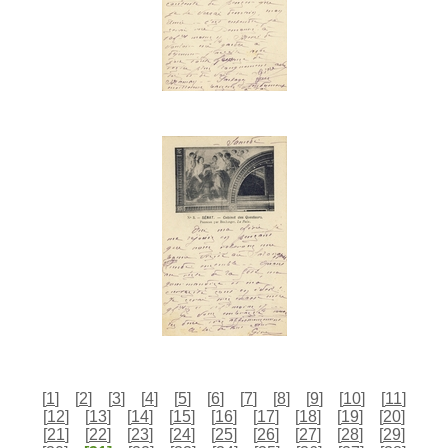
[
1
]
[
2
]
[
3
]
[
4
]
[
5
]
[
6
]
[
7
]
[
8
]
[
9
]
[
10
]
[
11
]
[
12
]
[
13
]
[
14
]
[
15
]
[
16
]
[
17
]
[
18
]
[
19
]
[
20
]
[
21
]
[
22
]
[
23
]
[
24
]
[
25
]
[
26
]
[
27
]
[
28
]
[
29
]