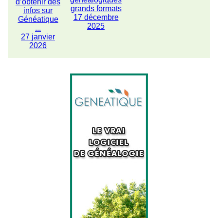
d’obtenir des
grands formats
infos sur
17 décembre
Généatique
2025
...
27 janvier
2026