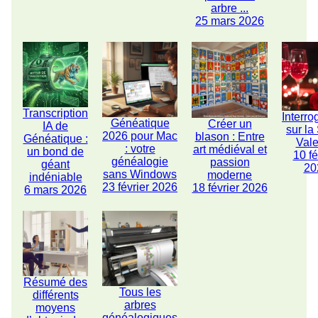
arbre ...
25 mars 2026
Transcription
Interro
Généatique
Créer un
IA de
sur la
2026 pour Mac
blason : Entre
Généatique :
Vale
: votre
art médiéval et
un bond de
10 fé
généalogie
passion
géant
20
sans Windows
moderne
indéniable
23 février 2026
18 février 2026
6 mars 2026
Résumé des
Tous les
différents
arbres
moyens
généalogiques