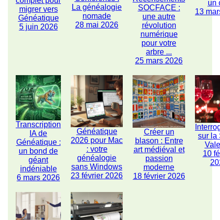
complet pour
un 
La généalogie
SOCFACE :
migrer vers
13 mar
nomade
une autre
Généatique
28 mai 2026
révolution
5 juin 2026
numérique
pour votre
arbre ...
25 mars 2026
Transcription
Interro
Généatique
Créer un
IA de
sur la
2026 pour Mac
blason : Entre
Généatique :
Vale
: votre
art médiéval et
un bond de
10 fé
généalogie
passion
géant
20
sans Windows
moderne
indéniable
23 février 2026
18 février 2026
6 mars 2026