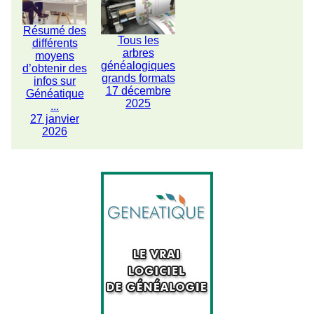
Résumé des
Tous les
différents
arbres
moyens
généalogiques
d’obtenir des
grands formats
infos sur
17 décembre
Généatique
2025
...
27 janvier
2026