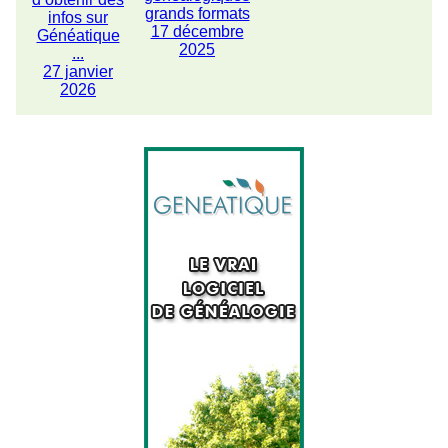
grands formats
infos sur
17 décembre
Généatique
2025
...
27 janvier
2026