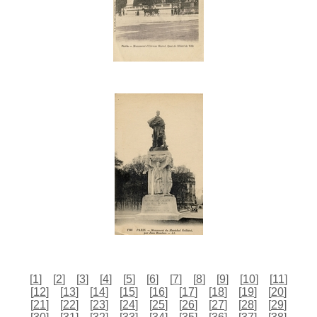
[
1
]
[
2
]
[
3
]
[
4
]
[
5
]
[
6
]
[
7
]
[
8
]
[
9
]
[
10
]
[
11
]
[
12
]
[
13
]
[
14
]
[
15
]
[
16
]
[
17
]
[
18
]
[
19
]
[
20
]
[
21
]
[
22
]
[
23
]
[
24
]
[
25
]
[
26
]
[
27
]
[
28
]
[
29
]