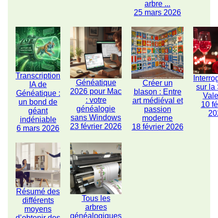
arbre ...
25 mars 2026
Transcription
Interro
Généatique
Créer un
IA de
sur la
2026 pour Mac
blason : Entre
Généatique :
Vale
: votre
art médiéval et
un bond de
10 fé
généalogie
passion
géant
20
sans Windows
moderne
indéniable
23 février 2026
18 février 2026
6 mars 2026
Résumé des
Tous les
différents
arbres
moyens
généalogiques
d’obtenir des