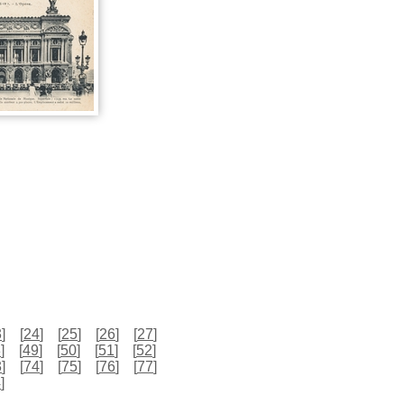
3
]
[
24
]
[
25
]
[
26
]
[
27
]
8
]
[
49
]
[
50
]
[
51
]
[
52
]
3
]
[
74
]
[
75
]
[
76
]
[
77
]
4
]