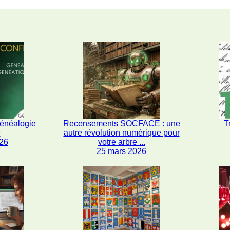
généalogie
Recensements SOCFACE : une
T
e
autre révolution numérique pour
26
votre arbre ...
25 mars 2026