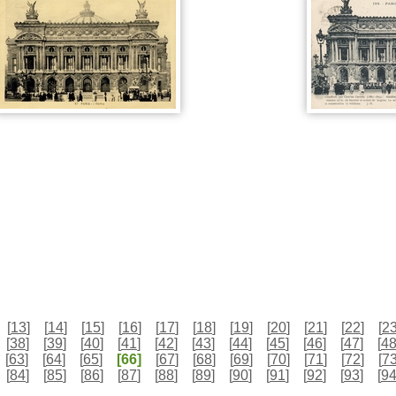
[
13
]
[
14
]
[
15
]
[
16
]
[
17
]
[
18
]
[
19
]
[
20
]
[
21
]
[
22
]
[
2
[
38
]
[
39
]
[
40
]
[
41
]
[
42
]
[
43
]
[
44
]
[
45
]
[
46
]
[
47
]
[
4
[
63
]
[
64
]
[
65
]
[66]
[
67
]
[
68
]
[
69
]
[
70
]
[
71
]
[
72
]
[
7
[
84
]
[
85
]
[
86
]
[
87
]
[
88
]
[
89
]
[
90
]
[
91
]
[
92
]
[
93
]
[
9