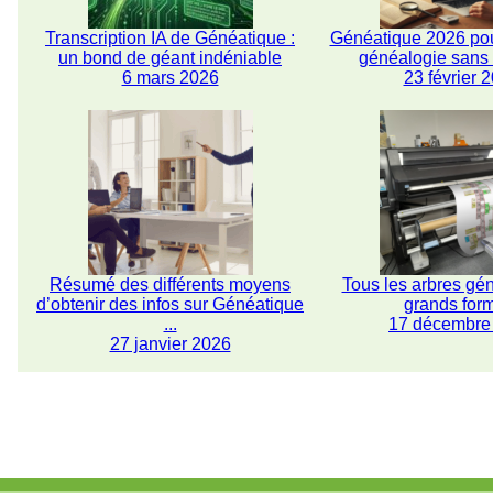
Transcription IA de Généatique :
Généatique 2026 pou
un bond de géant indéniable
généalogie san
6 mars 2026
23 février 
Résumé des différents moyens
Tous les arbres gé
d’obtenir des infos sur Généatique
grands for
...
17 décembre
27 janvier 2026