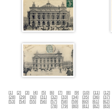
[
1
]
[
2
]
[
3
]
[
4
]
[
5
]
[
6
]
[
7
]
[
8
]
[
9
]
[
10
]
[
11
]
[
12
]
[
28
]
[
29
]
[
30
]
[
31
]
[
32
]
[
33
]
[
34
]
[
35
]
[
36
]
[
37
]
[
53
]
[
54
]
[
55
]
[
56
]
[
57
]
[
58
]
[
59
]
[
60
]
[
61
]
[
62
]
[
78
]
[
79
]
[
80
]
[
81
]
[
82
]
[
83
]