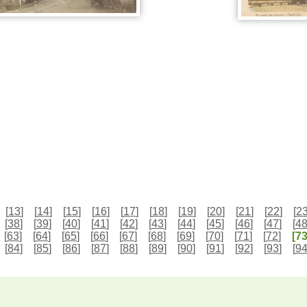
[
13
]
[
14
]
[
15
]
[
16
]
[
17
]
[
18
]
[
19
]
[
20
]
[
21
]
[
22
]
[
2
[
38
]
[
39
]
[
40
]
[
41
]
[
42
]
[
43
]
[
44
]
[
45
]
[
46
]
[
47
]
[
4
[
63
]
[
64
]
[
65
]
[
66
]
[
67
]
[
68
]
[
69
]
[
70
]
[
71
]
[
72
]
[73
[
84
]
[
85
]
[
86
]
[
87
]
[
88
]
[
89
]
[
90
]
[
91
]
[
92
]
[
93
]
[
9