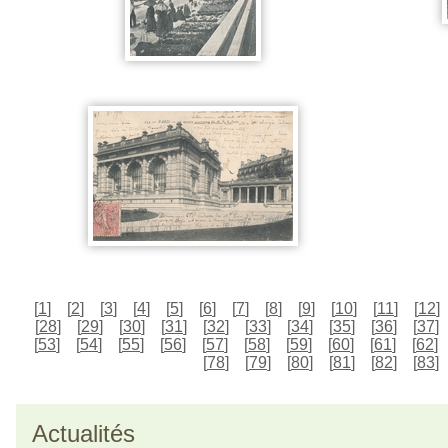
[
1
]
[
2
]
[
3
]
[
4
]
[
5
]
[
6
]
[
7
]
[
8
]
[
9
]
[
10
]
[
11
]
[
12
]
[
28
]
[
29
]
[
30
]
[
31
]
[
32
]
[
33
]
[
34
]
[
35
]
[
36
]
[
37
]
[
53
]
[
54
]
[
55
]
[
56
]
[
57
]
[
58
]
[
59
]
[
60
]
[
61
]
[
62
]
[
78
]
[
79
]
[
80
]
[
81
]
[
82
]
[
83
]
Actualités