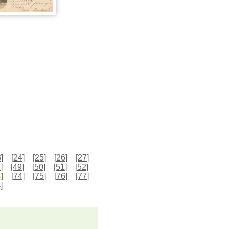
3
]
[
24
]
[
25
]
[
26
]
[
27
]
8
]
[
49
]
[
50
]
[
51
]
[
52
]
]
[
74
]
[
75
]
[
76
]
[
77
]
4
]