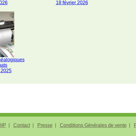
2026
18 février 2026
néalogiques
mats
 2025
IP
Contact
Presse
Conditions Générales de vente
P