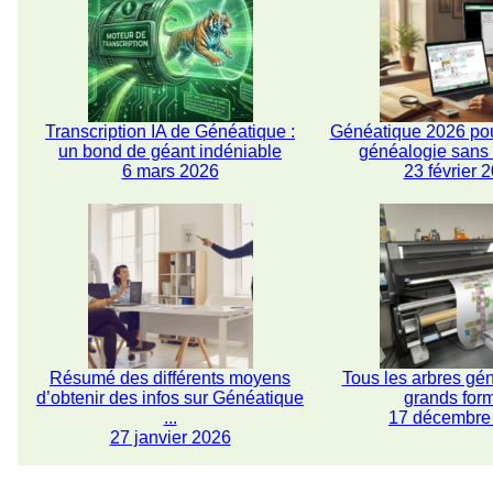
Transcription IA de Généatique :
Généatique 2026 pou
un bond de géant indéniable
généalogie san
6 mars 2026
23 février 
Résumé des différents moyens
Tous les arbres gé
d’obtenir des infos sur Généatique
grands for
...
17 décembre
27 janvier 2026