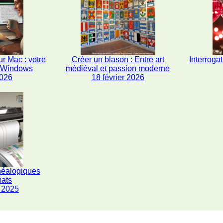
r Mac : votre
Créer un blason : Entre art
Interrogat
s Windows
médiéval et passion moderne
2026
18 février 2026
néalogiques
mats
 2025