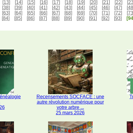
[
13
]
[
14
]
[
15
]
[
16
]
[
17
]
[
18
]
[
19
]
[
20
]
[
21
]
[
22
]
[
2
[
38
]
[
39
]
[
40
]
[
41
]
[
42
]
[
43
]
[
44
]
[
45
]
[
46
]
[
47
]
[
4
[
63
]
[
64
]
[
65
]
[
66
]
[
67
]
[
68
]
[
69
]
[
70
]
[
71
]
[
72
]
[
7
[
84
]
[
85
]
[
86
]
[
87
]
[
88
]
[
89
]
[
90
]
[
91
]
[
92
]
[
93
]
[94
généalogie
Recensements SOCFACE : une
T
e
autre révolution numérique pour
26
votre arbre ...
25 mars 2026