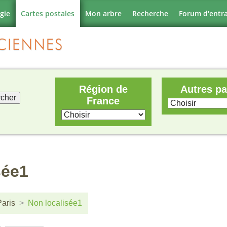
gie
Cartes postales
Mon arbre
Recherche
Forum d'entr
Région de
Autres p
France
sée1
Paris
Non localisée1