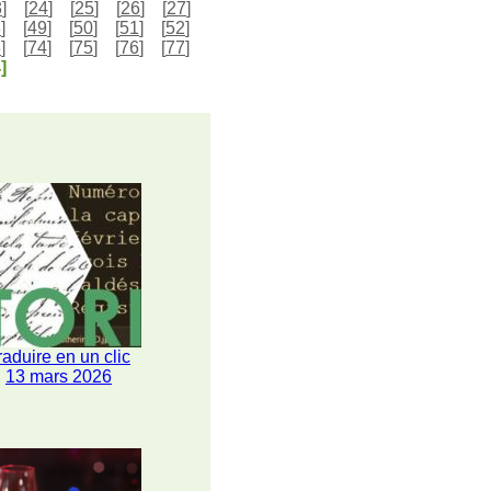
3
]
[
24
]
[
25
]
[
26
]
[
27
]
8
]
[
49
]
[
50
]
[
51
]
[
52
]
3
]
[
74
]
[
75
]
[
76
]
[
77
]
]
raduire en un clic
13 mars 2026