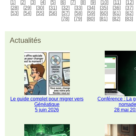
[
1
]
[
2
]
[
3
]
[
4
]
[
5
]
[
6
]
[
7
]
[
8
]
[
9
]
[
10
]
[
11
]
[
12
]
[
28
]
[
29
]
[
30
]
[
31
]
[
32
]
[
33
]
[
34
]
[
35
]
[
36
]
[
37
]
[
53
]
[
54
]
[
55
]
[
56
]
[
57
]
[
58
]
[
59
]
[
60
]
[
61
]
[
62
]
[
78
]
[
79
]
[
80
]
[
81
]
[
82
]
[
83
]
Actualités
Le guide complet pour migrer vers
Conférence : La 
Généatique
nomad
5 juin 2026
28 mai 20